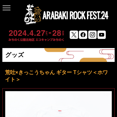
menu
グッズ
荒吐×きっこうちゃん ギター Tシャツ＜ホワ
イト＞